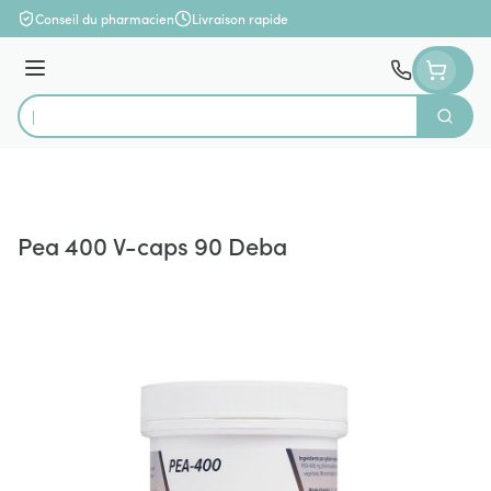
Aller au contenu
Conseil du pharmacien
Livraison rapide
Menu
Cherch
Rechercher
Pea 400 V-caps 90 Deba