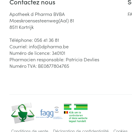
Contactez nous
S
Apotheek d Pharma BVBA
F
Moeskroensesteenweg(Aal) 81
8511
Kortrijk
Téléphone:
056 41 36 81
Courriel:
info@
dpharma.be
Numéro de licence:
340101
Pharmacien responsable:
Patricia Devlies
Numéro TVA:
BE0877804765
Conditions de vente
Déclaration de confidentialité
Cookies