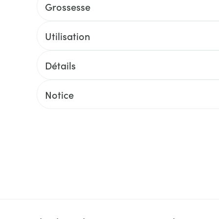
Massage
Grossesse
Afficher plus
Afficher plu
essoires
Masques chirurgique
Utilisation
e
Compléments
Répulsifs an
Détails
nutritionnels
entation
Notice
 peau irritée
Autobronzants
Rasage