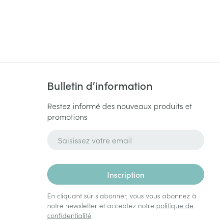
Yeux
s
Afficher plus
ti-insectes
Senteur
Bulletin d’information
Restez informé des nouveaux produits et
promotions
Adresse mail
Inscription
CBD
En cliquant sur s'abonner, vous vous abonnez à
notre newsletter et acceptez notre
politique de
confidentialité
.