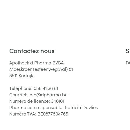
Cheveux
Piluliers et acc
Soins du visag
Taches de pigm
Contactez nous
S
Peau sensible -
Apotheek d Pharma BVBA
F
Peau mixte
Moeskroensesteenweg(Aal) 81
8511
Kortrijk
Peau terne
Afficher plus
Téléphone:
056 41 36 81
Courriel:
info@
dpharma.be
Numéro de licence:
340101
Pharmacien responsable:
Patricia Devlies
Ronflement
Numéro TVA:
BE0877804765