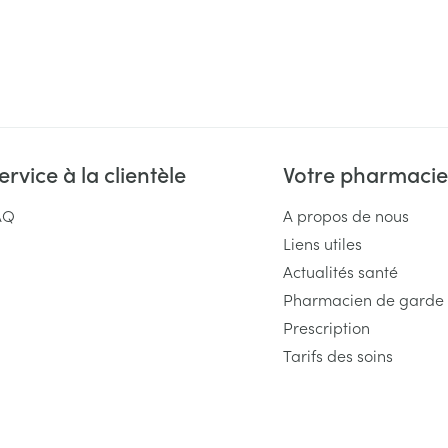
Massage
Afficher plus
Afficher plu
essoires
Masques chirurgique
e
Compléments
Répulsifs an
nutritionnels
entation
ervice à la clientèle
Votre pharmacie
 peau irritée
AQ
A propos de nous
Liens utiles
Actualités santé
Pharmacien de garde
Prescription
Tarifs des soins
Autobronzants
Rasage