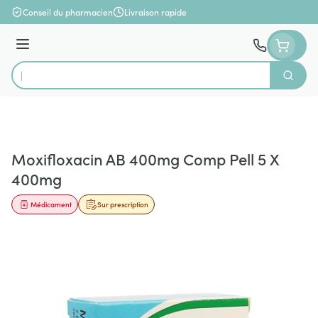
Aller au contenu
Conseil du pharmacien
Livraison rapide
Menu
Cherch
Rechercher
Moxifloxacin AB 400mg Comp Pell 5 X
400mg
Médicament
Sur prescription