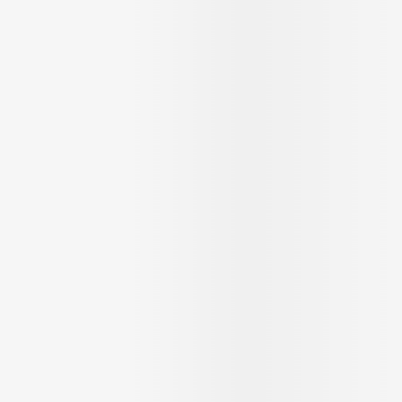
Massage
Afficher plus
Afficher plu
essoires
Masques chirurgique
e
Compléments
Répulsifs an
nutritionnels
entation
 peau irritée
Autobronzants
Rasage