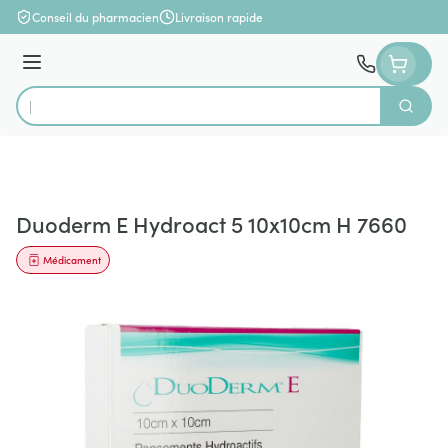
Aller au contenu
Conseil du pharmacien
Livraison rapide
Menu
Cherch
Rechercher
Duoderm E Hydroact 5 10x10cm H 7660
Médicament