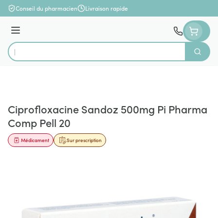
Aller au contenu
Conseil du pharmacien
Livraison rapide
Menu
Cherch
Rechercher
Ciprofloxacine Sandoz 500mg Pi Pharma
Comp Pell 20
Médicament
Sur prescription