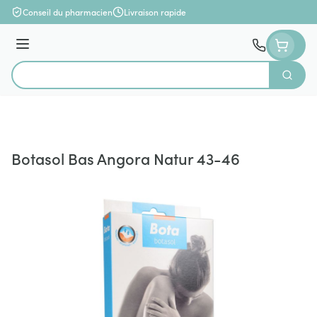
Aller au contenu
Conseil du pharmacien
Livraison rapide
Menu
Cherch
Rechercher
Botasol Bas Angora Natur 43-46