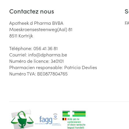
Contactez nous
S
Apotheek d Pharma BVBA
F
Moeskroensesteenweg(Aal) 81
8511
Kortrijk
Téléphone:
056 41 36 81
Courriel:
info@
dpharma.be
Numéro de licence:
340101
Pharmacien responsable:
Patricia Devlies
Numéro TVA:
BE0877804765