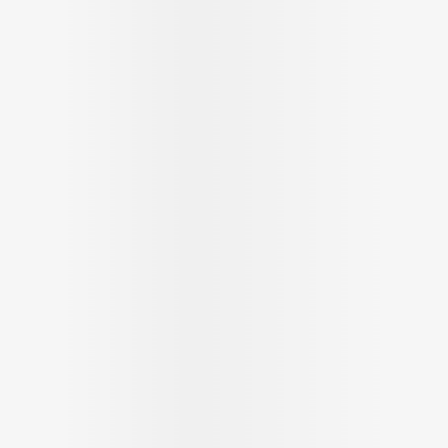
Massage
Afficher plus
Afficher plu
essoires
Masques chirurgique
e
Compléments
Répulsifs an
nutritionnels
entation
 peau irritée
Autobronzants
Rasage