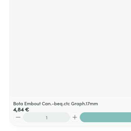
Bota Embout Can.-beq.ctc Graph.17mm
4,84 €
Quantité