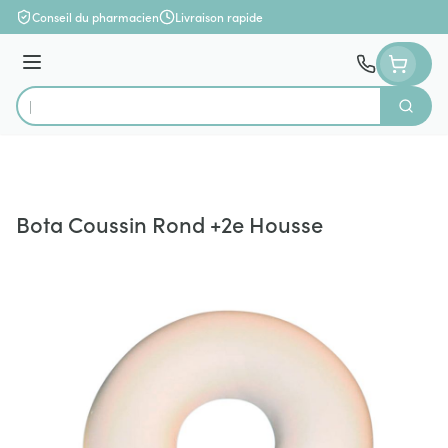
Aller au contenu
Conseil du pharmacien
Livraison rapide
Menu
Cherch
Rechercher
Bota Coussin Rond +2e Housse