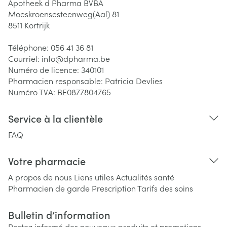
Apotheek d Pharma BVBA
Moeskroensesteenweg(Aal) 81
8511
Kortrijk
Téléphone:
056 41 36 81
Courriel:
info@
dpharma.be
Numéro de licence:
340101
Pharmacien responsable:
Patricia Devlies
Numéro TVA:
BE0877804765
Service à la clientèle
FAQ
Votre pharmacie
A propos de nous
Liens utiles
Actualités santé
Pharmacien de garde
Prescription
Tarifs des soins
Bulletin d’information
Restez informé des nouveaux produits et promotions