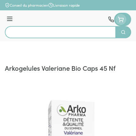
Aller au contenu
Conseil du pharmacien
Livraison rapide
Menu
Cherch
Rechercher
Arkogelules Valeriane Bio Caps 45 Nf