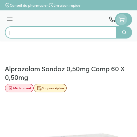
Aller au contenu
Conseil du pharmacien
Livraison rapide
Menu
Cherch
Rechercher
Alprazolam Sandoz 0,50mg Comp 60 X
0,50mg
Médicament
Sur prescription