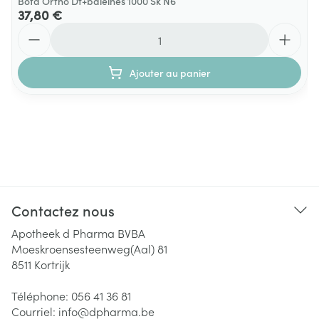
Bota Ortho Df+baleines 1000 Sk N6
37,80 €
Quantité
Ajouter au panier
Contactez nous
Apotheek d Pharma BVBA
Moeskroensesteenweg(Aal) 81
8511
Kortrijk
Téléphone:
056 41 36 81
Courriel:
info@
dpharma.be