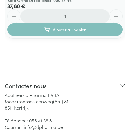
Bota Ortho Df+baleines 1000 Sk N6
37,80 €
Quantité
Ajouter au panier
Contactez nous
Apotheek d Pharma BVBA
Moeskroensesteenweg(Aal) 81
8511
Kortrijk
Téléphone:
056 41 36 81
Courriel:
info@
dpharma.be