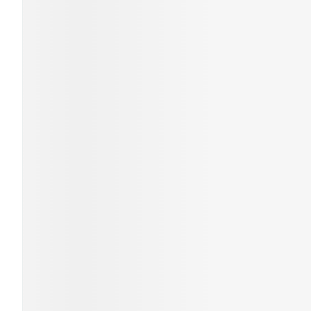
Cheveux
Piluliers et acc
Soins du visag
Taches de pigm
Peau sensible -
Peau mixte
Peau terne
Afficher plus
Ronflement