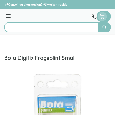
Aller au contenu
Conseil du pharmacien
Livraison rapide
Menu
Cherch
Rechercher
Bota Digifix Frogsplint Small