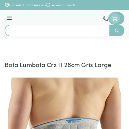
Aller au contenu
Conseil du pharmacien
Livraison rapide
Menu
Cherch
Rechercher
Bota Lumbota Crx H 26cm Gris Large