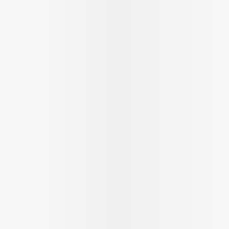
Massage
Afficher plus
Afficher plu
essoires
Masques chirurgique
e
Compléments
Répulsifs an
nutritionnels
entation
 peau irritée
Autobronzants
Rasage