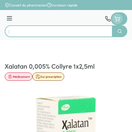
Aller au contenu
Conseil du pharmacien
Livraison rapide
Menu
Cherch
Rechercher
Xalatan 0,005% Collyre 1x2,5ml
Médicament
Sur prescription