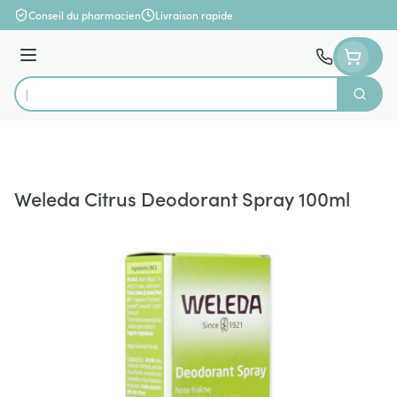
Aller au contenu
Conseil du pharmacien
Livraison rapide
Menu
Cherch
Rechercher
Weleda Citrus Deodorant Spray 100ml