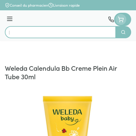
Aller au contenu
Conseil du pharmacien
Livraison rapide
Menu
Cherch
Rechercher
Weleda Calendula Bb Creme Plein Air
Tube 30ml