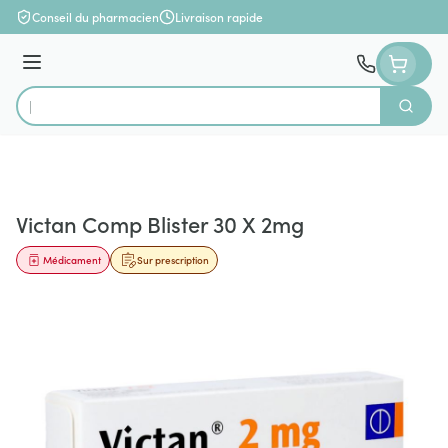
Aller au contenu
Conseil du pharmacien
Livraison rapide
Menu
Cherch
Rechercher
Victan Comp Blister 30 X 2mg
Médicament
Sur prescription