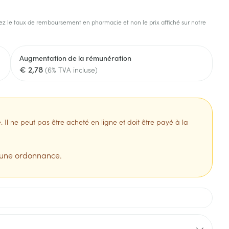
s
Afficher plus
z le taux de remboursement en pharmacie et non le prix affiché sur notre
tress
Puces et tiques
ins
Tests de diagnostic
Gorge et bouche
Augmentation de la rémunération
Alcootest
Comprimés à sucer
€ 2,78
(6% TVA incluse)
Bouche, gueule ou bec
Oreilles
hérapie -
uttes
Tensiomètre
Spray - solution
aire
Bouchons d'oreilles
Test de cholestérol
nsements
Nettoyage des oreilles
Cardiofréquencemètre
l ne peut pas être acheté en ligne et doit être payé à la
 médicaux
Gouttes auriculaires
Afficher plus
s
 une ordonnance.
coagulant du
Matériel paramédical
Hémorroïdes
ie
Respiration et oxygène
olaire
Hygiène
ie
Salle de bains