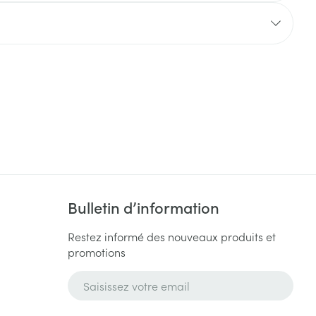
Yeux
s
Afficher plus
ti-insectes
Senteur
Bulletin d’information
Restez informé des nouveaux produits et
promotions
CBD
Adresse mail