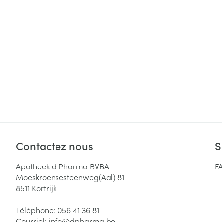
Cheveux
Piluliers et acc
Soins du visag
Taches de pigm
Peau sensible -
Peau mixte
Peau terne
Contactez nous
S
Afficher plus
Apotheek d Pharma BVBA
F
Moeskroensesteenweg(Aal) 81
8511
Kortrijk
Ronflement
Téléphone:
056 41 36 81
Courriel:
info@
dpharma.be