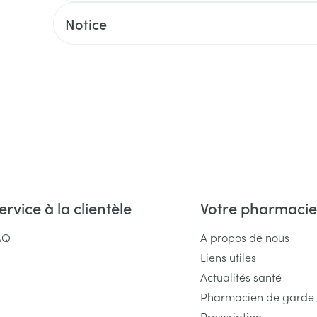
Massage
Afficher plus
Notice
Afficher plu
essoires
Masques chirurgique
e
Compléments
Répulsifs an
nutritionnels
entation
 peau irritée
ervice à la clientèle
Votre pharmacie
AQ
A propos de nous
Liens utiles
Autobronzants
Rasage
Actualités santé
Pharmacien de garde
Prescription