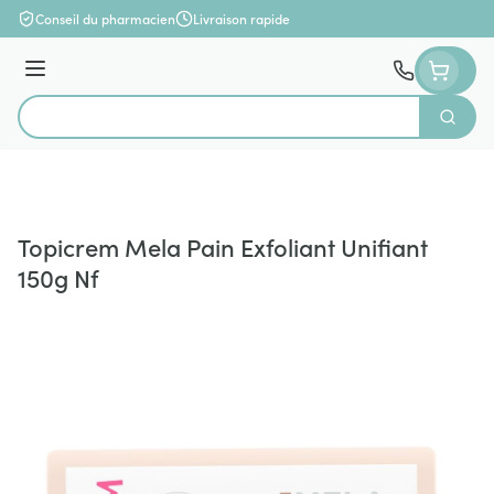
Aller au contenu
Conseil du pharmacien
Livraison rapide
Menu
Cherch
Rechercher
Topicrem Mela Pain Exfoliant Unifiant
150g Nf