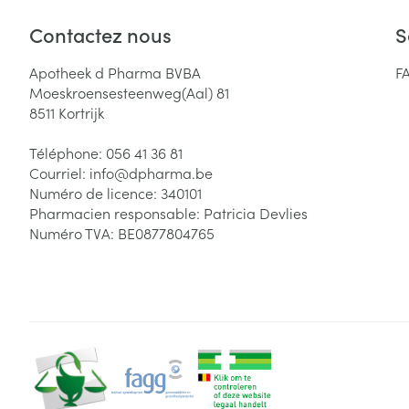
Contactez nous
S
Apotheek d Pharma BVBA
F
Moeskroensesteenweg(Aal) 81
8511
Kortrijk
Téléphone:
056 41 36 81
Courriel:
info@
dpharma.be
Numéro de licence:
340101
Pharmacien responsable:
Patricia Devlies
Numéro TVA:
BE0877804765