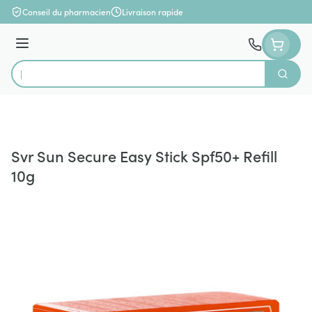
Aller au contenu
Conseil du pharmacien
Livraison rapide
Menu
Cherch
Rechercher
Svr Sun Secure Easy Stick Spf50+ Refill
10g