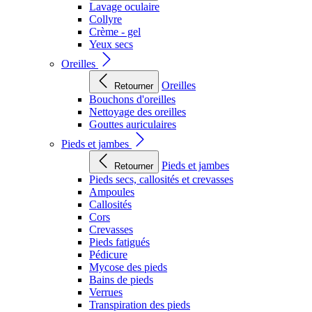
Lavage oculaire
Collyre
Crème - gel
Yeux secs
Oreilles
Oreilles
Retourner
Bouchons d'oreilles
Nettoyage des oreilles
Gouttes auriculaires
Pieds et jambes
Pieds et jambes
Retourner
Pieds secs, callosités et crevasses
Ampoules
Callosités
Cors
Crevasses
Pieds fatigués
Pédicure
Mycose des pieds
Bains de pieds
Verrues
Transpiration des pieds