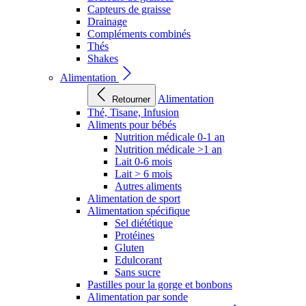
Capteurs de graisse
Drainage
Compléments combinés
Thés
Shakes
Alimentation
Alimentation
Retourner
Thé, Tisane, Infusion
Aliments pour bébés
Nutrition médicale 0-1 an
Nutrition médicale >1 an
Lait 0-6 mois
Lait > 6 mois
Autres aliments
Alimentation de sport
Alimentation spécifique
Sel diététique
Protéines
Gluten
Edulcorant
Sans sucre
Pastilles pour la gorge et bonbons
Alimentation par sonde