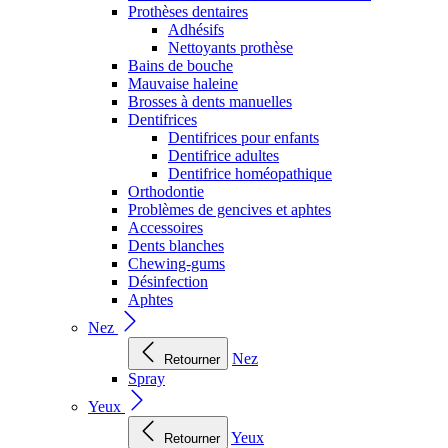
Prothèses dentaires
Adhésifs
Nettoyants prothèse
Bains de bouche
Mauvaise haleine
Brosses à dents manuelles
Dentifrices
Dentifrices pour enfants
Dentifrice adultes
Dentifrice homéopathique
Orthodontie
Problèmes de gencives et aphtes
Accessoires
Dents blanches
Chewing-gums
Désinfection
Aphtes
Nez
Nez
Retourner
Spray
Yeux
Yeux
Retourner