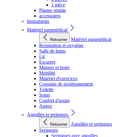
1 pièce
Plaque stomie
accessoires
Instruments
Matériel paramédical
Matériel paramédical
Retourner
Respiration et oxygène
Salle de bains
Lit
Escarres
Manger et boire
Mobilité
Matériel d'exercices
Coussins de positionnement
Toilette
Soins
Confort d'assise
Autres
Aiguilles et seringues
Aiguilles et seringues
Retourner
Seringues
Seringues avec aiguilles