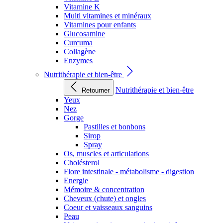
Vitamine K
Multi vitamines et minéraux
Vitamines pour enfants
Glucosamine
Curcuma
Collagène
Enzymes
Nutrithérapie et bien-être
Nutrithérapie et bien-être
Retourner
Yeux
Nez
Gorge
Pastilles et bonbons
Sirop
Spray
Os, muscles et articulations
Cholésterol
Flore intestinale - métabolisme - digestion
Energie
Mémoire & concentration
Cheveux (chute) et ongles
Coeur et vaisseaux sanguins
Peau