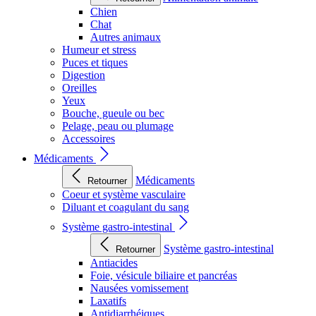
Chien
Chat
Autres animaux
Humeur et stress
Puces et tiques
Digestion
Oreilles
Yeux
Bouche, gueule ou bec
Pelage, peau ou plumage
Accessoires
Médicaments
Médicaments
Retourner
Coeur et système vasculaire
Diluant et coagulant du sang
Système gastro-intestinal
Système gastro-intestinal
Retourner
Antiacides
Foie, vésicule biliaire et pancréas
Nausées vomissement
Laxatifs
Antidiarrhéiques