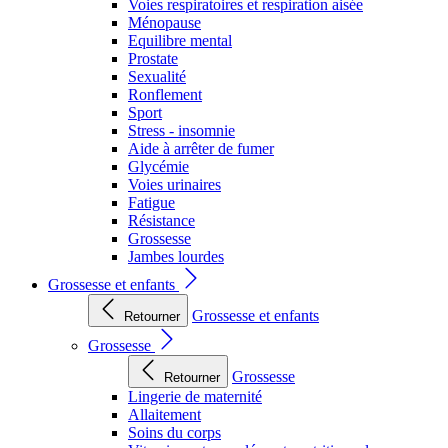
Voies respiratoires et respiration aisée
Ménopause
Equilibre mental
Prostate
Sexualité
Ronflement
Sport
Stress - insomnie
Aide à arrêter de fumer
Glycémie
Voies urinaires
Fatigue
Résistance
Grossesse
Jambes lourdes
Grossesse et enfants
Grossesse et enfants
Retourner
Grossesse
Grossesse
Retourner
Lingerie de maternité
Allaitement
Soins du corps