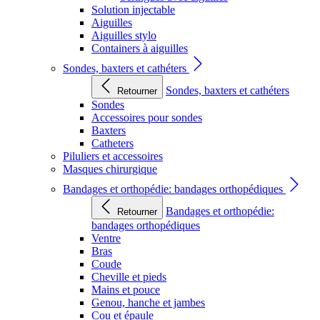
Solution injectable
Aiguilles
Aiguilles stylo
Containers à aiguilles
Sondes, baxters et cathéters
Sondes, baxters et cathéters
Retourner
Sondes
Accessoires pour sondes
Baxters
Catheters
Piluliers et accessoires
Masques chirurgique
Bandages et orthopédie: bandages orthopédiques
Bandages et orthopédie:
Retourner
bandages orthopédiques
Ventre
Bras
Coude
Cheville et pieds
Mains et pouce
Genou, hanche et jambes
Cou et épaule