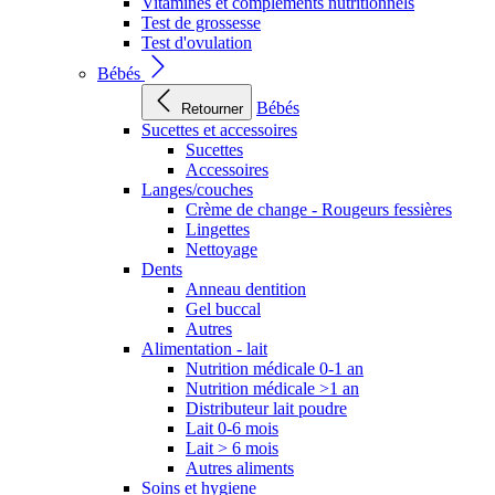
Vitamines et compléments nutritionnels
Test de grossesse
Test d'ovulation
Bébés
Bébés
Retourner
Sucettes et accessoires
Sucettes
Accessoires
Langes/couches
Crème de change - Rougeurs fessières
Lingettes
Nettoyage
Dents
Anneau dentition
Gel buccal
Autres
Alimentation - lait
Nutrition médicale 0-1 an
Nutrition médicale >1 an
Distributeur lait poudre
Lait 0-6 mois
Lait > 6 mois
Autres aliments
Soins et hygiene