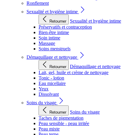
Ronflement
Sexualité et hygiène intime
Sexualité et hygiène intime
Retourner
Préservatifs et contraception
Bien-être intime
Soin intime
Massage
Soins menstruels
Démaquillage et nettoyage
Démaquillage et nettoyage
Retourner
Lait, gel, huile et crème de nettoyage
Tonic - lotion
Eau micellaire
Yeux
Dissolvant
Soins du visage
Soins du visage
Retourner
Taches de pigmentation
Peau sensible - peau irritée
Peau mixte
Peau terne