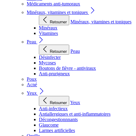
Médicaments anti-tumoraux
Minéraux, vitamines et toniques
Minéraux, vitamines et toniques
Retourner
Minéraux
Vitamines
Peau
Peau
Retourner
Désinfecter
Mycoses
Boutons de fièvre - antiviraux
Anti-prurigneux
Poux
Acné
Yeux
Yeux
Retourner
Anti-infectieux
Antiallergiques et anti-inflammatoires
Décongestionnnants
Glaucome
Larmes artificielles
Oreille