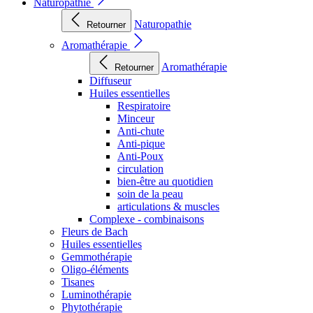
Naturopathie
Naturopathie
Retourner
Aromathérapie
Aromathérapie
Retourner
Diffuseur
Huiles essentielles
Respiratoire
Minceur
Anti-chute
Anti-pique
Anti-Poux
circulation
bien-être au quotidien
soin de la peau
articulations & muscles
Complexe - combinaisons
Fleurs de Bach
Huiles essentielles
Gemmothérapie
Oligo-éléments
Tisanes
Luminothérapie
Phytothérapie