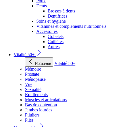
Poux
Dents
Brosses à dents
Dentifrices
Soins et hygiene
Vitamines et compléments nutritionnels
Accessoires
Gobelets
Cuillères
Autres
Vitalité 50+
Vitalité 50+
Retourner
Mémoire
Prostate
Ménopause
Vue
Sexualité
Ronflements
Muscles et articulations
Bas de contention
Jambes lourdes
Piluliers
Piles