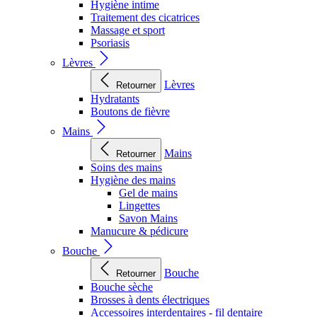
Hygiène intime
Traitement des cicatrices
Massage et sport
Psoriasis
Lèvres
Lèvres
Retourner
Hydratants
Boutons de fièvre
Mains
Mains
Retourner
Soins des mains
Hygiène des mains
Gel de mains
Lingettes
Savon Mains
Manucure & pédicure
Bouche
Bouche
Retourner
Bouche sèche
Brosses à dents électriques
Accessoires interdentaires - fil dentaire