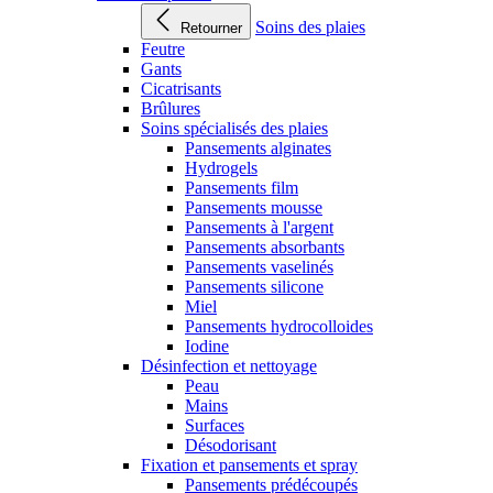
Soins des plaies
Retourner
Feutre
Gants
Cicatrisants
Brûlures
Soins spécialisés des plaies
Pansements alginates
Hydrogels
Pansements film
Pansements mousse
Pansements à l'argent
Pansements absorbants
Pansements vaselinés
Pansements silicone
Miel
Pansements hydrocolloides
Iodine
Désinfection et nettoyage
Peau
Mains
Surfaces
Désodorisant
Fixation et pansements et spray
Pansements prédécoupés