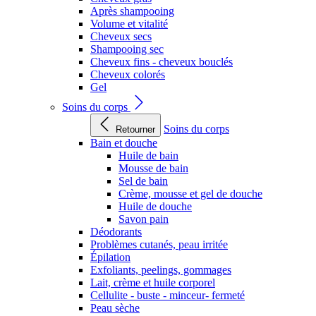
Après shampooing
Volume et vitalité
Cheveux secs
Shampooing sec
Cheveux fins - cheveux bouclés
Cheveux colorés
Gel
Soins du corps
Soins du corps
Retourner
Bain et douche
Huile de bain
Mousse de bain
Sel de bain
Crème, mousse et gel de douche
Huile de douche
Savon pain
Déodorants
Problèmes cutanés, peau irritée
Épilation
Exfoliants, peelings, gommages
Lait, crème et huile corporel
Cellulite - buste - minceur- fermeté
Peau sèche