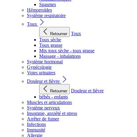
Spasmes
Hémorroïdes
Système respiratoire
Toux
Toux
Retourner
Toux sèche
Toux grasse
Mix toux sèche - toux grasse
Massage - inhalations
Système hormonal
Gynécologie
Voies urinaires
Douleur et fièvre
Douleur et fièvre
Retourner
bébés - enfants
Muscles et articulations
Système nerveux
Insomnie, anxiété et stress
Arrêter de fumer
Infections
Immunité
Allergie