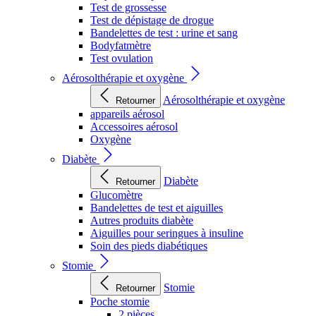
Test de grossesse
Test de dépistage de drogue
Bandelettes de test : urine et sang
Bodyfatmètre
Test ovulation
Aérosolthérapie et oxygène
Aérosolthérapie et oxygène
Retourner
appareils aérosol
Accessoires aérosol
Oxygène
Diabète
Diabète
Retourner
Glucomètre
Bandelettes de test et aiguilles
Autres produits diabète
Aiguilles pour seringues à insuline
Soin des pieds diabétiques
Stomie
Stomie
Retourner
Poche stomie
2 pièces