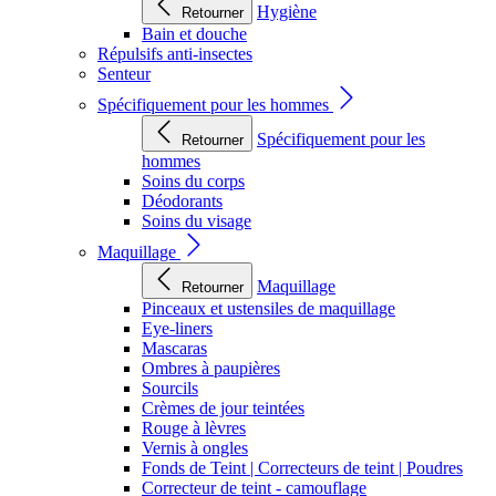
Hygiène
Retourner
Bain et douche
Répulsifs anti-insectes
Senteur
Spécifiquement pour les hommes
Spécifiquement pour les
Retourner
hommes
Soins du corps
Déodorants
Soins du visage
Maquillage
Maquillage
Retourner
Pinceaux et ustensiles de maquillage
Eye-liners
Mascaras
Ombres à paupières
Sourcils
Crèmes de jour teintées
Rouge à lèvres
Vernis à ongles
Fonds de Teint | Correcteurs de teint | Poudres
Correcteur de teint - camouflage