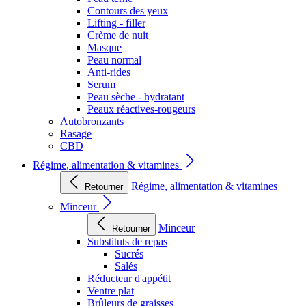
Contours des yeux
Lifting - filler
Crème de nuit
Masque
Peau normal
Anti-rides
Serum
Peau sèche - hydratant
Peaux réactives-rougeurs
Autobronzants
Rasage
CBD
Régime, alimentation & vitamines
Régime, alimentation & vitamines
Retourner
Minceur
Minceur
Retourner
Substituts de repas
Sucrés
Salés
Réducteur d'appétit
Ventre plat
Brûleurs de graisses