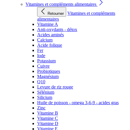
Vitamines et compléments alimentaires
Vitamines et compléments
Retourner
alimentaires
Vitamine A
Anti-oxydants - détox
Acides aminés
Calcium
Acide folique
Fer
Iode
Potassium
Cuivre
Probiotiques
Magnésium
Q10
Levure de riz rouge
Sélénium
Silicium
Huile de poisson - omega 3-6-9 - acides gras
Zinc
Vitamine B
Vitamine C
Vitamine D
Vitamine E