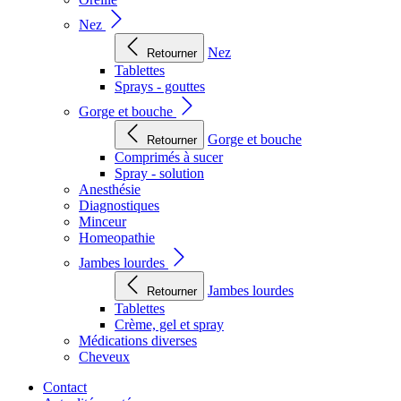
Nez
Nez
Retourner
Tablettes
Sprays - gouttes
Gorge et bouche
Gorge et bouche
Retourner
Comprimés à sucer
Spray - solution
Anesthésie
Diagnostiques
Minceur
Homeopathie
Jambes lourdes
Jambes lourdes
Retourner
Tablettes
Crème, gel et spray
Médications diverses
Cheveux
Contact