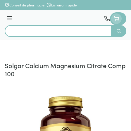
Aller au contenu
Conseil du pharmacien
Livraison rapide
Menu
Cherch
Rechercher
Solgar Calcium Magnesium Citrate Comp
100