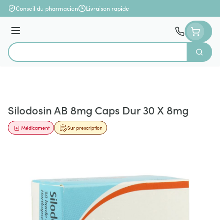
Aller au contenu
Conseil du pharmacien
Livraison rapide
Menu
Cherch
Rechercher
Silodosin AB 8mg Caps Dur 30 X 8mg
Médicament
Sur prescription