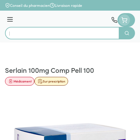
Aller au contenu
Conseil du pharmacien
Livraison rapide
Menu
Cherch
Rechercher
Serlain 100mg Comp Pell 100
Médicament
Sur prescription