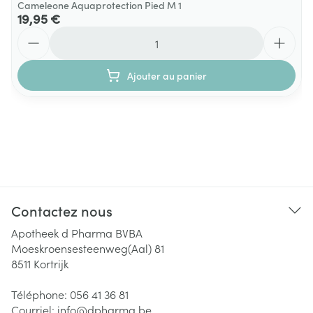
Cameleone Aquaprotection Pied M 1
19,95 €
Quantité
Ajouter au panier
Contactez nous
Apotheek d Pharma BVBA
Moeskroensesteenweg(Aal) 81
8511
Kortrijk
Téléphone:
056 41 36 81
Courriel:
info@
dpharma.be