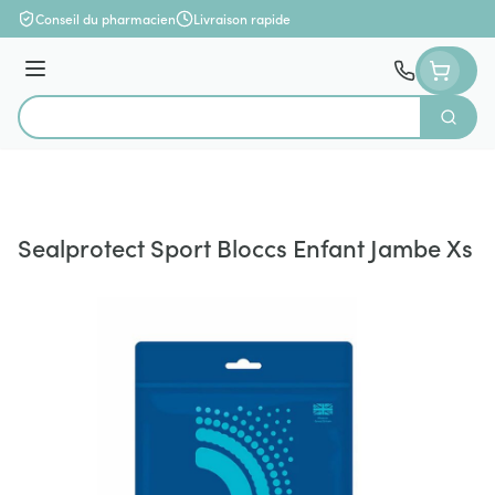
Aller au contenu
Conseil du pharmacien
Livraison rapide
Menu
Cherch
Rechercher
Sealprotect Sport Bloccs Enfant Jambe Xs