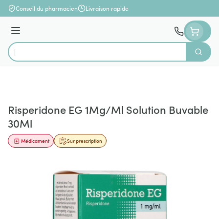
Aller au contenu
Conseil du pharmacien
Livraison rapide
Menu
Cherch
Rechercher
Risperidone EG 1Mg/Ml Solution Buvable
30Ml
Médicament
Sur prescription