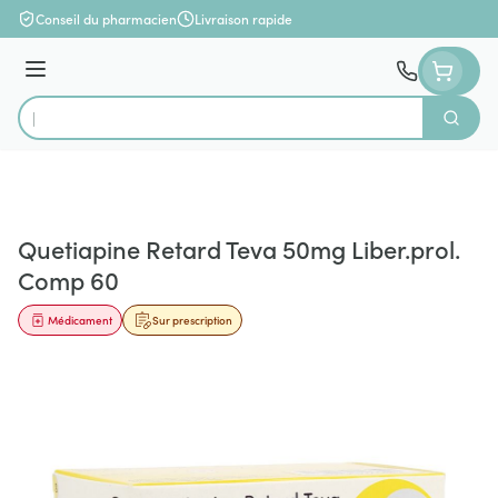
Aller au contenu
Conseil du pharmacien
Livraison rapide
Menu
Cherch
Rechercher
Quetiapine Retard Teva 50mg Liber.prol.
Comp 60
Médicament
Sur prescription