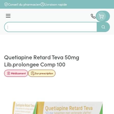
Aller au contenu
Conseil du pharmacien
Livraison rapide
Menu
Cherch
Rechercher
Quetiapine Retard Teva 50mg
Lib.prolongee Comp 100
Médicament
Sur prescription