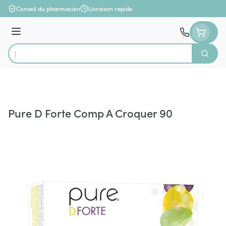
Aller au contenu
Conseil du pharmacien
Livraison rapide
Menu
Cherch
Rechercher
Pure D Forte Comp A Croquer 90