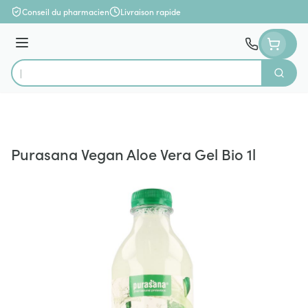
Aller au contenu
Conseil du pharmacien
Livraison rapide
Menu
Cherch
Rechercher
Purasana Vegan Aloe Vera Gel Bio 1l