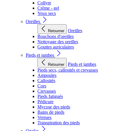
Collyre
Crème - gel
Yeux secs
Oreilles
Oreilles
Retourner
Bouchons d'oreilles
Nettoyage des oreilles
Gouttes auriculaires
Pieds et jambes
Pieds et jambes
Retourner
Pieds secs, callosités et crevasses
Ampoules
Callosités
Cors
Crevasses
Pieds fatigués
Pédicure
Mycose des pieds
Bains de pieds
Verrues
Transpiration des pieds
Ongles