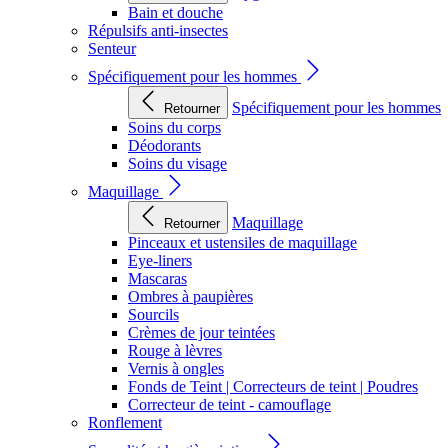
Bain et douche
Répulsifs anti-insectes
Senteur
Spécifiquement pour les hommes
Spécifiquement pour les hommes
Retourner
Soins du corps
Déodorants
Soins du visage
Maquillage
Maquillage
Retourner
Pinceaux et ustensiles de maquillage
Eye-liners
Mascaras
Ombres à paupières
Sourcils
Crèmes de jour teintées
Rouge à lèvres
Vernis à ongles
Fonds de Teint | Correcteurs de teint | Poudres
Correcteur de teint - camouflage
Ronflement