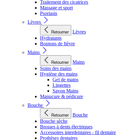
Traitement des cicatrices
Massage et sport
Psoriasis
Lèvres
Lèvres
Retourner
Hydratants
Boutons de fièvre
Mains
Mains
Retourner
Soins des mains
Hygiène des mains
Gel de mains
Lingettes
Savon Mains
Manucure & pédicure
Bouche
Bouche
Retourner
Bouche sèche
Brosses à dents électriques
Accessoires interdentaires - fil dentaire
Prothèses dentaires