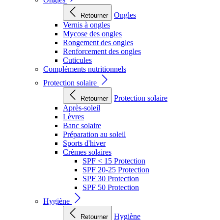
Ongles
Retourner
Vernis à ongles
Mycose des ongles
Rongement des ongles
Renforcement des ongles
Cuticules
Compléments nutritionnels
Protection solaire
Protection solaire
Retourner
Après-soleil
Lèvres
Banc solaire
Préparation au soleil
Sports d'hiver
Crèmes solaires
SPF < 15 Protection
SPF 20-25 Protection
SPF 30 Protection
SPF 50 Protection
Hygiène
Hygiène
Retourner