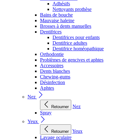
Adhésifs
Nettoyants prothèse
Bains de bouche
Mauvaise haleine
Brosses à dents manuelles
Dentifrices
Dentifrices pour enfants
Dentifrice adultes
Dentifrice homéopathique
Orthodontie
Problèmes de gencives et aphtes
Accessoires
Dents blanches
Chewing-gums
Désinfection
Aphtes
Nez
Nez
Retourner
Spray
Yeux
Yeux
Retourner
Lavage oculaire