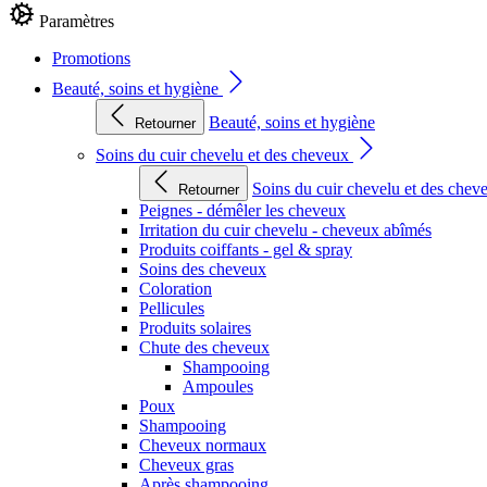
Paramètres
Promotions
Beauté, soins et hygiène
Beauté, soins et hygiène
Retourner
Soins du cuir chevelu et des cheveux
Soins du cuir chevelu et des chev
Retourner
Peignes - démêler les cheveux
Irritation du cuir chevelu - cheveux abîmés
Produits coiffants - gel & spray
Soins des cheveux
Coloration
Pellicules
Produits solaires
Chute des cheveux
Shampooing
Ampoules
Poux
Shampooing
Cheveux normaux
Cheveux gras
Après shampooing