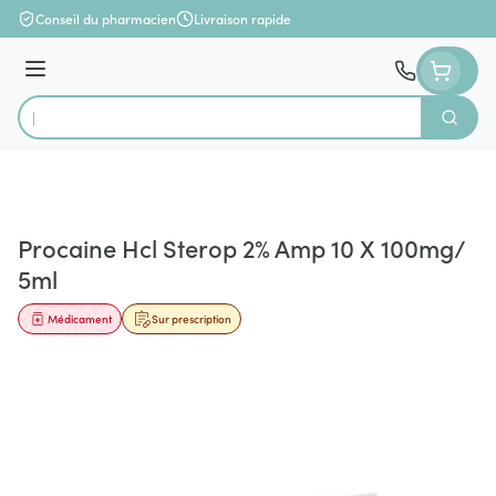
Aller au contenu
Conseil du pharmacien
Livraison rapide
Menu
Cherch
Rechercher
Procaine Hcl Sterop 2% Amp 10 X 100mg/
5ml
Médicament
Sur prescription