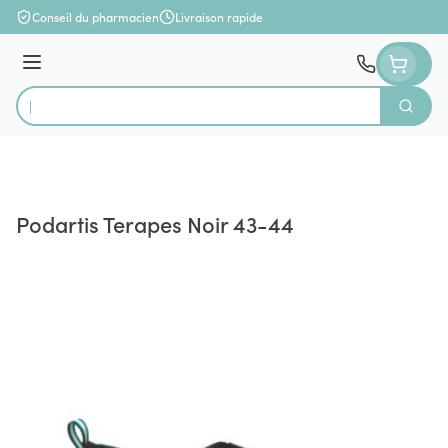
Aller au contenu
Conseil du pharmacien
Livraison rapide
Menu
Cherch
Rechercher
Podartis Terapes Noir 43-44