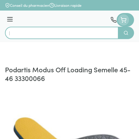
Aller au contenu
Conseil du pharmacien
Livraison rapide
Menu
Cherch
Rechercher
Podartis Modus Off Loading Semelle 45-
46 33300066