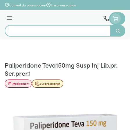
Aller au contenu
Conseil du pharmacien
Livraison rapide
Menu
Cherch
Rechercher
Paliperidone Teva150mg Susp Inj Lib.pr.
Ser.prer.1
Médicament
Sur prescription