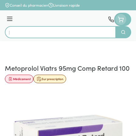
Aller au contenu
Conseil du pharmacien
Livraison rapide
Menu
Cherch
Rechercher
Metoprolol Viatrs 95mg Comp Retard 100
Médicament
Sur prescription