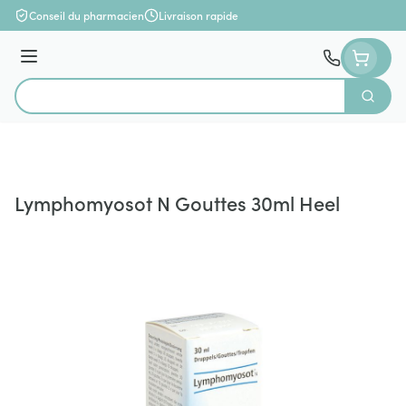
Aller au contenu
Conseil du pharmacien
Livraison rapide
Menu
Cherch
Rechercher
Lymphomyosot N Gouttes 30ml Heel