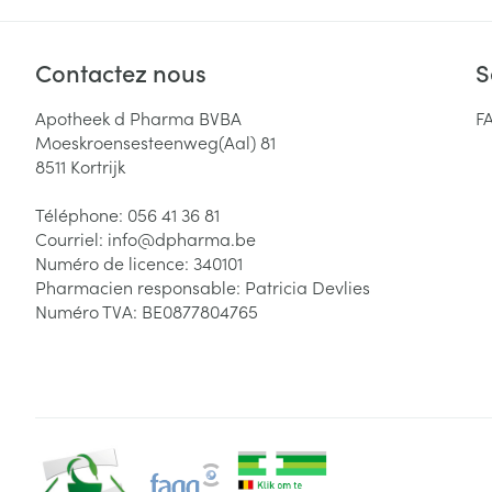
Contactez nous
S
Apotheek d Pharma BVBA
F
Moeskroensesteenweg(Aal) 81
8511
Kortrijk
Téléphone:
056 41 36 81
Courriel:
info@
dpharma.be
Numéro de licence:
340101
Pharmacien responsable:
Patricia Devlies
Numéro TVA:
BE0877804765