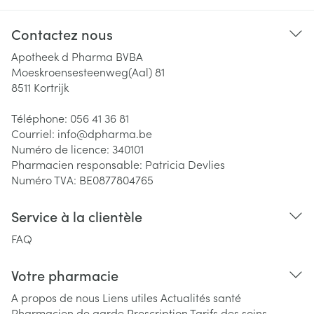
Contactez nous
Apotheek d Pharma BVBA
Moeskroensesteenweg(Aal) 81
8511
Kortrijk
Téléphone:
056 41 36 81
Courriel:
info@
dpharma.be
Numéro de licence:
340101
Pharmacien responsable:
Patricia Devlies
Numéro TVA:
BE0877804765
Service à la clientèle
FAQ
Votre pharmacie
A propos de nous
Liens utiles
Actualités santé
Pharmacien de garde
Prescription
Tarifs des soins