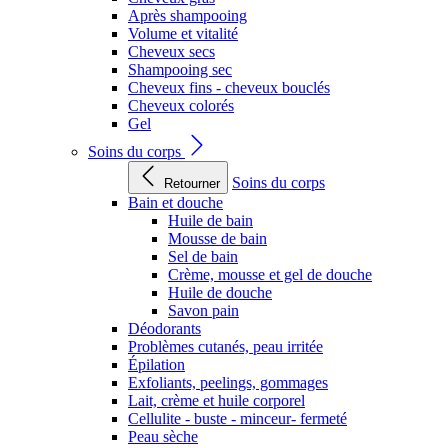
Après shampooing
Volume et vitalité
Cheveux secs
Shampooing sec
Cheveux fins - cheveux bouclés
Cheveux colorés
Gel
Soins du corps
Soins du corps
Retourner
Bain et douche
Huile de bain
Mousse de bain
Sel de bain
Crème, mousse et gel de douche
Huile de douche
Savon pain
Déodorants
Problèmes cutanés, peau irritée
Épilation
Exfoliants, peelings, gommages
Lait, crème et huile corporel
Cellulite - buste - minceur- fermeté
Peau sèche