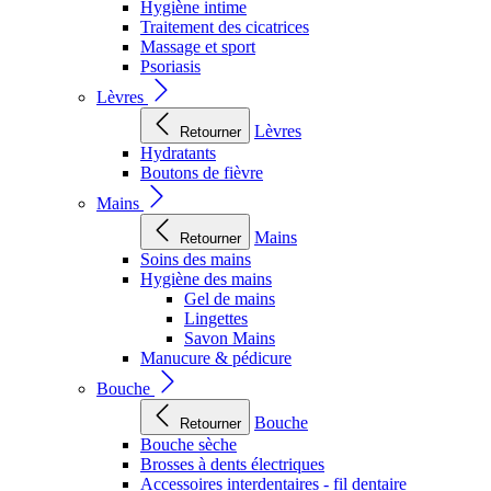
Hygiène intime
Traitement des cicatrices
Massage et sport
Psoriasis
Lèvres
Lèvres
Retourner
Hydratants
Boutons de fièvre
Mains
Mains
Retourner
Soins des mains
Hygiène des mains
Gel de mains
Lingettes
Savon Mains
Manucure & pédicure
Bouche
Bouche
Retourner
Bouche sèche
Brosses à dents électriques
Accessoires interdentaires - fil dentaire