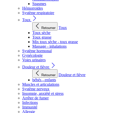
Spasmes
Hémorroïdes
Système respiratoire
Toux
Toux
Retourner
Toux sèche
Toux grasse
Mix toux sèche - toux grasse
Massage - inhalations
Système hormonal
Gynécologie
Voies urinaires
Douleur et fièvre
Douleur et fièvre
Retourner
bébés - enfants
Muscles et articulations
Système nerveux
Insomnie, anxiété et stress
Arrêter de fumer
Infections
Immunité
Allergie