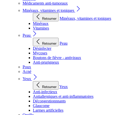
Médicaments anti-tumoraux
Minéraux, vitamines et toniques
Minéraux, vitamines et toniques
Retourner
Minéraux
Vitamines
Peau
Peau
Retourner
Désinfecter
Mycoses
Boutons de fièvre - antiviraux
Anti-prurigneux
Poux
Acné
Yeux
Yeux
Retourner
Anti-infectieux
Antiallergiques et anti-inflammatoires
Décongestionnnants
Glaucome
Larmes artificielles
Oreille