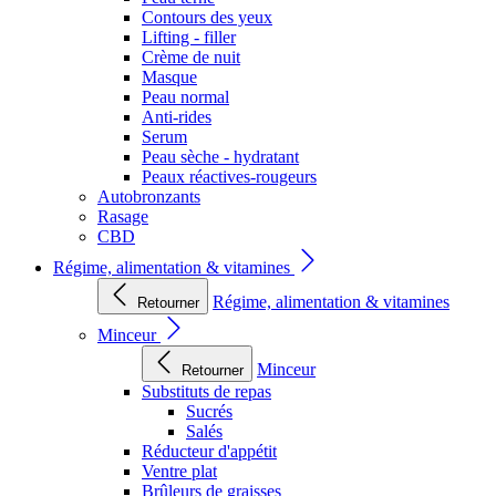
Contours des yeux
Lifting - filler
Crème de nuit
Masque
Peau normal
Anti-rides
Serum
Peau sèche - hydratant
Peaux réactives-rougeurs
Autobronzants
Rasage
CBD
Régime, alimentation & vitamines
Régime, alimentation & vitamines
Retourner
Minceur
Minceur
Retourner
Substituts de repas
Sucrés
Salés
Réducteur d'appétit
Ventre plat
Brûleurs de graisses