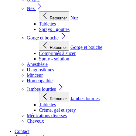
Nez
Nez
Retourner
Tablettes
Sprays - gouttes
Gorge et bouche
Gorge et bouche
Retourner
Comprimés à sucer
Spray - solution
Anesthésie
Diagnostiques
Minceur
Homeopathie
Jambes lourdes
Jambes lourdes
Retourner
Tablettes
Crème, gel et spray
Médications diverses
Cheveux
Contact