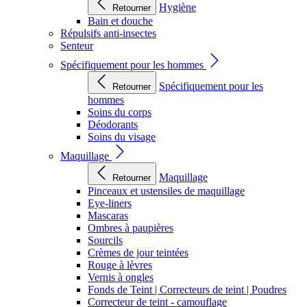
Hygiène
Retourner
Bain et douche
Répulsifs anti-insectes
Senteur
Spécifiquement pour les hommes
Spécifiquement pour les
Retourner
hommes
Soins du corps
Déodorants
Soins du visage
Maquillage
Maquillage
Retourner
Pinceaux et ustensiles de maquillage
Eye-liners
Mascaras
Ombres à paupières
Sourcils
Crèmes de jour teintées
Rouge à lèvres
Vernis à ongles
Fonds de Teint | Correcteurs de teint | Poudres
Correcteur de teint - camouflage