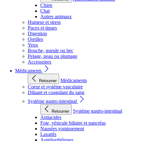
Chien
Chat
Autres animaux
Humeur et stress
Puces et tiques
Digestion
Oreilles
Yeux
Bouche, gueule ou bec
Pelage, peau ou plumage
Accessoires
Médicaments
Médicaments
Retourner
Coeur et système vasculaire
Diluant et coagulant du sang
Système gastro-intestinal
Système gastro-intestinal
Retourner
Antiacides
Foie, vésicule biliaire et pancréas
Nausées vomissement
Laxatifs
Antidiarrhéiques