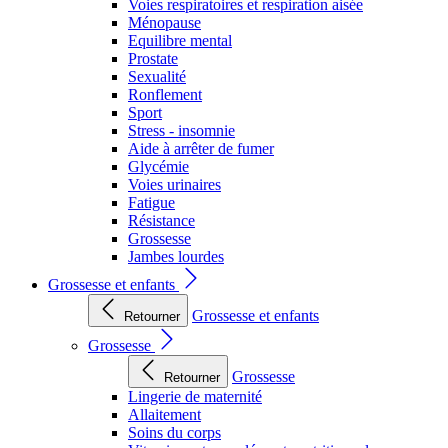
Voies respiratoires et respiration aisée
Ménopause
Equilibre mental
Prostate
Sexualité
Ronflement
Sport
Stress - insomnie
Aide à arrêter de fumer
Glycémie
Voies urinaires
Fatigue
Résistance
Grossesse
Jambes lourdes
Grossesse et enfants
Grossesse et enfants
Retourner
Grossesse
Grossesse
Retourner
Lingerie de maternité
Allaitement
Soins du corps