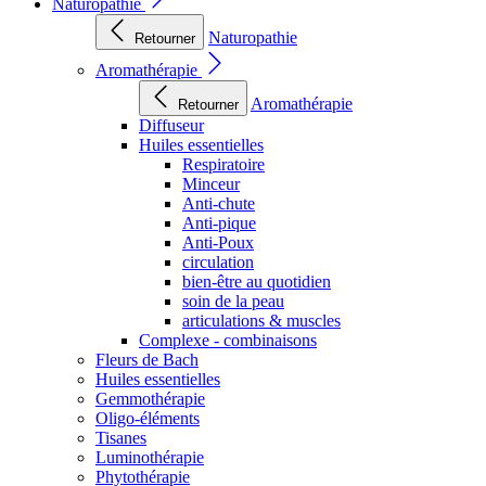
Naturopathie
Naturopathie
Retourner
Aromathérapie
Aromathérapie
Retourner
Diffuseur
Huiles essentielles
Respiratoire
Minceur
Anti-chute
Anti-pique
Anti-Poux
circulation
bien-être au quotidien
soin de la peau
articulations & muscles
Complexe - combinaisons
Fleurs de Bach
Huiles essentielles
Gemmothérapie
Oligo-éléments
Tisanes
Luminothérapie
Phytothérapie