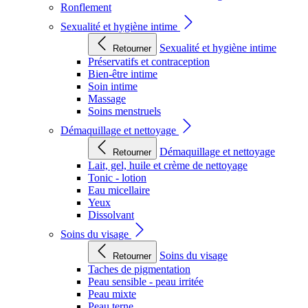
Ronflement
Sexualité et hygiène intime
Sexualité et hygiène intime
Retourner
Préservatifs et contraception
Bien-être intime
Soin intime
Massage
Soins menstruels
Démaquillage et nettoyage
Démaquillage et nettoyage
Retourner
Lait, gel, huile et crème de nettoyage
Tonic - lotion
Eau micellaire
Yeux
Dissolvant
Soins du visage
Soins du visage
Retourner
Taches de pigmentation
Peau sensible - peau irritée
Peau mixte
Peau terne