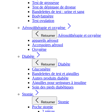
Test de grossesse
Test de dépistage de drogue
Bandelettes de test : urine et sang
Bodyfatmètre
Test ovulation
Aérosolthérapie et oxygène
Aérosolthérapie et oxygène
Retourner
appareils aérosol
Accessoires aérosol
Oxygène
Diabète
Diabète
Retourner
Glucomètre
Bandelettes de test et aiguilles
Autres produits diabète
Aiguilles pour seringues à insuline
Soin des pieds diabétiques
Stomie
Stomie
Retourner
Poche stomie
2 pièces