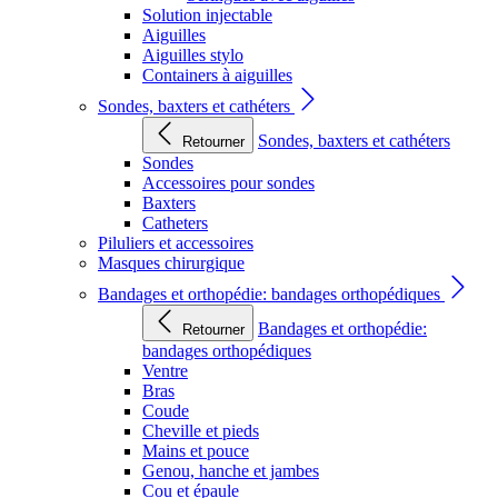
Solution injectable
Aiguilles
Aiguilles stylo
Containers à aiguilles
Sondes, baxters et cathéters
Sondes, baxters et cathéters
Retourner
Sondes
Accessoires pour sondes
Baxters
Catheters
Piluliers et accessoires
Masques chirurgique
Bandages et orthopédie: bandages orthopédiques
Bandages et orthopédie:
Retourner
bandages orthopédiques
Ventre
Bras
Coude
Cheville et pieds
Mains et pouce
Genou, hanche et jambes
Cou et épaule