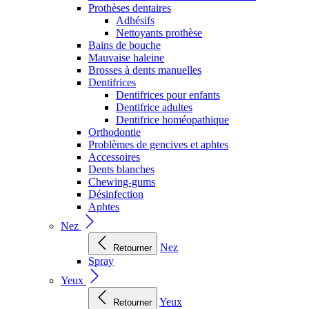
Prothèses dentaires
Adhésifs
Nettoyants prothèse
Bains de bouche
Mauvaise haleine
Brosses à dents manuelles
Dentifrices
Dentifrices pour enfants
Dentifrice adultes
Dentifrice homéopathique
Orthodontie
Problèmes de gencives et aphtes
Accessoires
Dents blanches
Chewing-gums
Désinfection
Aphtes
Nez
Nez
Retourner
Spray
Yeux
Yeux
Retourner