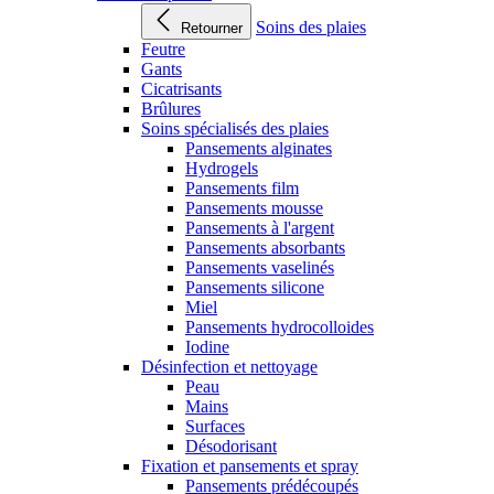
Soins des plaies
Retourner
Feutre
Gants
Cicatrisants
Brûlures
Soins spécialisés des plaies
Pansements alginates
Hydrogels
Pansements film
Pansements mousse
Pansements à l'argent
Pansements absorbants
Pansements vaselinés
Pansements silicone
Miel
Pansements hydrocolloides
Iodine
Désinfection et nettoyage
Peau
Mains
Surfaces
Désodorisant
Fixation et pansements et spray
Pansements prédécoupés