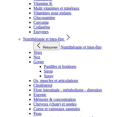
Vitamine K
Multi vitamines et minéraux
Vitamines pour enfants
Glucosamine
Curcuma
Collagène
Enzymes
Nutrithérapie et bien-être
Nutrithérapie et bien-être
Retourner
Yeux
Nez
Gorge
Pastilles et bonbons
Sirop
Spray
Os, muscles et articulations
Cholésterol
Flore intestinale - métabolisme - digestion
Energie
Mémoire & concentration
Cheveux (chute) et ongles
Coeur et vaisseaux sanguins
Peau