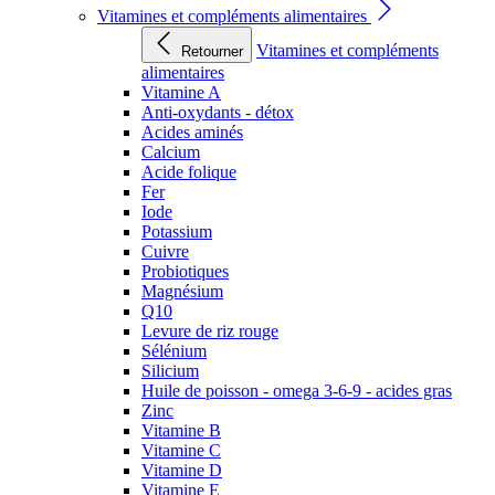
Vitamines et compléments alimentaires
Vitamines et compléments
Retourner
alimentaires
Vitamine A
Anti-oxydants - détox
Acides aminés
Calcium
Acide folique
Fer
Iode
Potassium
Cuivre
Probiotiques
Magnésium
Q10
Levure de riz rouge
Sélénium
Silicium
Huile de poisson - omega 3-6-9 - acides gras
Zinc
Vitamine B
Vitamine C
Vitamine D
Vitamine E