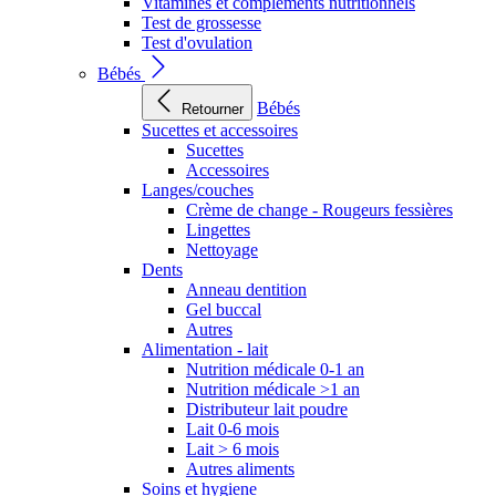
Vitamines et compléments nutritionnels
Test de grossesse
Test d'ovulation
Bébés
Bébés
Retourner
Sucettes et accessoires
Sucettes
Accessoires
Langes/couches
Crème de change - Rougeurs fessières
Lingettes
Nettoyage
Dents
Anneau dentition
Gel buccal
Autres
Alimentation - lait
Nutrition médicale 0-1 an
Nutrition médicale >1 an
Distributeur lait poudre
Lait 0-6 mois
Lait > 6 mois
Autres aliments
Soins et hygiene