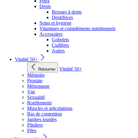
Poux
Dents
Brosses à dents
Dentifrices
Soins et hygiene
Vitamines et compléments nutritionnels
Accessoires
Gobelets
Cuillères
Autres
Vitalité 50+
Vitalité 50+
Retourner
Mémoire
Prostate
Ménopause
Vue
Sexualité
Ronflements
Muscles et articulations
Bas de contention
Jambes lourdes
Piluliers
Piles