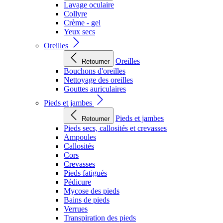
Lavage oculaire
Collyre
Crème - gel
Yeux secs
Oreilles
Oreilles
Retourner
Bouchons d'oreilles
Nettoyage des oreilles
Gouttes auriculaires
Pieds et jambes
Pieds et jambes
Retourner
Pieds secs, callosités et crevasses
Ampoules
Callosités
Cors
Crevasses
Pieds fatigués
Pédicure
Mycose des pieds
Bains de pieds
Verrues
Transpiration des pieds