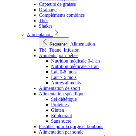
Capteurs de graisse
Drainage
Compléments combinés
Thés
Shakes
Alimentation
Alimentation
Retourner
Thé, Tisane, Infusion
Aliments pour bébés
Nutrition médicale 0-1 an
Nutrition médicale >1 an
Lait 0-6 mois
Lait > 6 mois
Autres aliments
Alimentation de sport
Alimentation spécifique
Sel diététique
Protéines
Gluten
Edulcorant
Sans sucre
Pastilles pour la gorge et bonbons
Alimentation par sonde