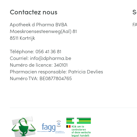
Contactez nous
S
Apotheek d Pharma BVBA
F
Moeskroensesteenweg(Aal) 81
8511
Kortrijk
Téléphone:
056 41 36 81
Courriel:
info@
dpharma.be
Numéro de licence:
340101
Pharmacien responsable:
Patricia Devlies
Numéro TVA:
BE0877804765