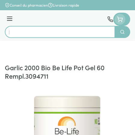
Aller au contenu
Conseil du pharmacien
Livraison rapide
Menu
Cherch
Rechercher
Garlic 2000 Bio Be Life Pot Gel 60
Rempl.3094711