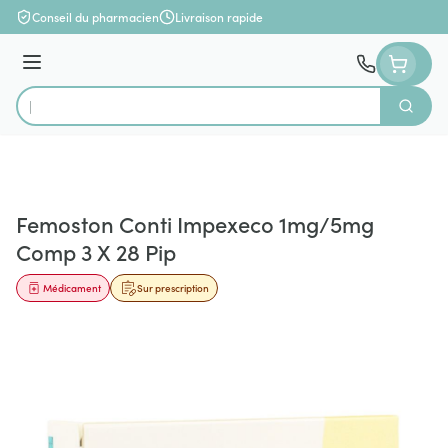
Aller au contenu
Conseil du pharmacien
Livraison rapide
Menu
Cherch
Rechercher
Femoston Conti Impexeco 1mg/5mg
Comp 3 X 28 Pip
Médicament
Sur prescription